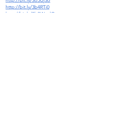
http://bit.ly/3o5Uj3o
http://bit.ly/3b4RTi0
http://bit.ly/3b0WgdO
http://bit.ly/38T76A0
http://bit.ly/38aVHMC
http://bit.ly/356xuoH
http://bit.ly/3rQZ6ba
https://bit.ly/3rNnpa7
http://bit.ly/387M2q4
https://bit.ly/3hBYQrU
See All
Recent Posts