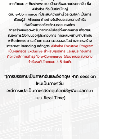
การค้าแบบ e-Business แบบมืออาชีพอย่างประเทศจีน ซึ่ง
Alibaba ถือเป็นยักษ์ใหญ่
ด้าน e-Commerce ที่ประสบความสำเร็จระดับโลก เป็นการ
เรียนรู้ว่า Alibaba ทำอย่างไรถึงประสบความสำเร็จ
ทั้งเรื่องการสร้างวัฒนธรรมองค์กร
การสร้างแพลตฟอร์มทางเทคโนโลยีที่หลากหลาย เพื่อตอบ
สนองการใช้งานของผู้ประกอบการ การผสมผสานค้าปลีกกับ
e-Business การสร้างการตลาดแบบออนไลน์ และการสร้าง
Internet Branding หลักสูตร
Alibaba Excutive Program
เป็นหลักสูตร Exclusive สำหรับผู้บริหาร และผู้ประกอบการ
ที่จะเจาะลึกการทำธุรกิจ e-Commerce ได้อย่างประสบความ
สำเร็จระดับโลกแบบ 4-5 วันเต็ม
*(การบรรยายเป็นภาษาจีนและอังกฤษ หาก session
ไหนเป็นภาษาจีน
จะมีการแปลเป็นภาษาอังกฤษโดยใช้หูฟังแปลภาษา
แบบ Real Time)
Who Should Attend ?
เจ้าของกิจการที่ต้องการขยายตลาดการค้าข้ามพรมแดน