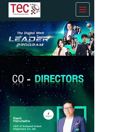
Rawit
Hanutsaha
CEO of Srichand United
Dispensary Co., Ltd.