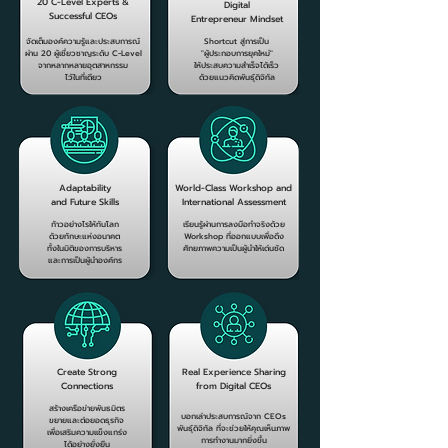
20 C-Level Experts &
Digital
Successful CEOs
Entrepreneur Mindset
จัดเต็มองค์ความรู้และประสบการณ์
Shortcut สู่การเป็น
ผ่าน 20 ผู้เชี่ยวชาญระดับ C-Level
"ผู้ประกอบการยุคใหม่"
จากหลากหลายอุตสาหกรรม
ให้ประสบความสำเร็จได้เร็ว
ไว้ในที่เดียว
ด้วยแนวคิดพันธุ์ดิจิทัล
Adaptability
World-Class Workshop and
and Future Skills
International Assessment
ก้าวอย่างไรให้ทันโลก
เรียนรู้ผ่านการลงมือทำจริงด้วย
ด้วยทักษะแห่งอนาคต
Workshop ที่ออกแบบเพื่อดึง
ทั้งในมิติของการบริหาร
ศักยภาพความเป็นผู้นำให้เด่นชัด
และการเป็นผู้นำองค์กร
Create Strong
Real Experience Sharing
Connections
from Digital CEOs
สร้างเครือข่ายพันธมิตร
บอกเล่าประสบการณ์จาก CEOs
ขยายและต่อยอดธุรกิจ
พันธุ์ดิจิทัล ที่จะช่วยให้คุณเห็นภาพ
เพื่อเสริมความเเข็งแกร่ง
การทำงานมากยิ่งขึ้น
ได้อย่างยั่งยืน