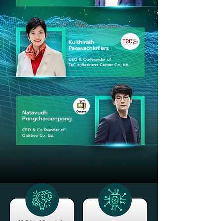
Kulthirath
Pakawachkrilers
CEO & Co-Founder of
TeC e-Business Center Co., Ltd.
Natavudh
Pungcharoenpong
CEO & Co-Founder of
Ookbee Co., Ltd.