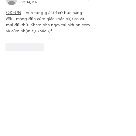
Oct 14, 2025
OKFUN
 – nền tảng giải trí cờ bạc hàng 
đầu, mang đến cảm giác khác biệt so với 
mọi đối thủ. Khám phá ngay tại okfunn com 
và cảm nhận sự khác lạ!
Like
Reply
Soldavini49881
Oct 10, 2025
sun win
 tái hiện không khí sôi động của các 
sòng bạc nổi tiếng. Tất cả đã có mặt tại 
sunwinn deal, nơi cập nhật link tải app mới 
nhất mỗi ngày!
Like
Reply
Soldavini49881
Oct 09, 2025