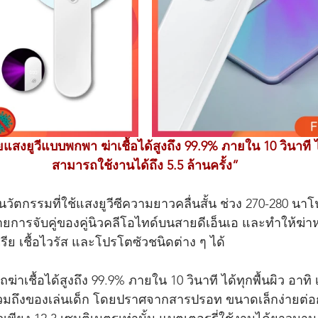
สงยูวีแบบพกพา ฆ่าเชื้อได้สูงถึง 99.9% ภายใน 10 วินาที ไ
สามารถใช้งานได้ถึง 5.5 ล้านครั้ง”
นวัตกรรมที่ใช้แสงยูวีซีความยาวคลื่นสั้น ช่วง 270-280 นาโน
การจับคู่ของคู่นิวคลีโอไทด์บนสายดีเอ็นเอ และทำให้ฆ่า
ีย เชื้อไวรัส และโปรโตซัวชนิดต่าง ๆ ได้ 
รถฆ่าเชื้อได้สูงถึง 99.9% ภายใน 10 วินาที ได้ทุกพื้นผิว อาทิ เ
์ รวมถึงของเล่นเด็ก โดยปราศจากสารปรอท ขนาดเล็กง่ายต