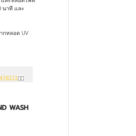
 เเละหลอดไฟที่
40 นาที และ
งจากหลอด UV 
470272
👈🏻
HAND WASH