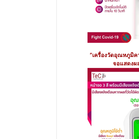
“เครื่องวัดอุณหภูมิ
จอแสดงผลส