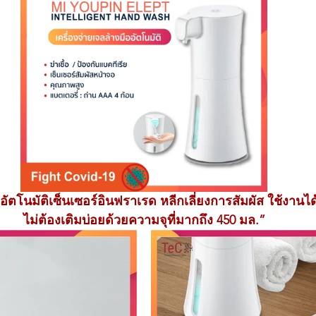
ออัตโนมัติเซ็นเซอร์อินฟราเรด หลีกเลี่ยงการสัมผัส ใช้งาน
ไม่ต้องเติมบ่อยด้วยความจุที่มากถึง 450 มล.”