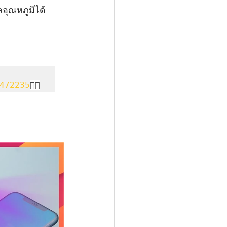
อุณหภูมิได้
472235
👈🏻