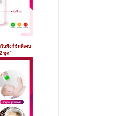
ับฟังก์ชันพิเศษ
2 ชุด”