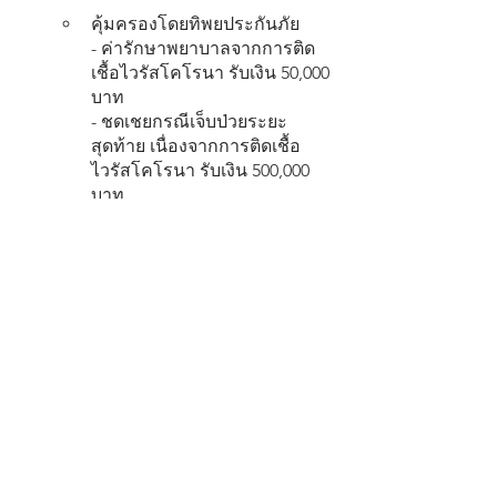
คุ้มครองโดยทิพยประกันภัย
- ค่ารักษาพยาบาลจากการติด
เชื้อไวรัสโคโรนา รับเงิน 50,000 
บาท
- ชดเชยกรณีเจ็บป่วยระยะ
สุดท้าย เนื่องจากการติดเชื้อ
ไวรัสโคโรนา รับเงิน 500,000 
บาท
Tips: เรื่องกินเรื่องใหญ่! แต่ละมื้อของ 
TeC Crew ก็จะประมาณนี้
พฤติกรรมการกินไม่เหมือนคนอื่นจะอยู่
ยากไหม ?  อาจเป็นข้อสงสัยของใคร
หลายคน แต่ไม่ต้องห่วง เพราะไม่ว่าจะอยู่
ระหว่าง Fasting คุมน้ำหนัก กินอาหาร 
Street Food  สั่ง Delivery หรือ แห่กันไป
กินบุฟเฟต์ ก็จะมีเพื่อนไปร่วมด้วยอย่าง
แน่นอน ไม่เชื่อลองดูสไตล์การกินตาม
ตารางข้างล่างนี้กันได้เลย