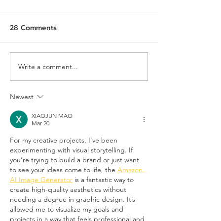
28 Comments
Write a comment...
AIE x TeC x THECA:
Job Description
Uniting ASEAN, China,
Assistant to Pr
and the World Through
Manager
Newest
Intelligent Innovation
XIAOJUN MAO
and Market-Shaping
Mar 20
Insights
For my creative projects, I’ve been 
experimenting with visual storytelling. If 
you’re trying to build a brand or just want 
to see your ideas come to life, the 
Amazon 
AI Image Generator
 is a fantastic way to 
create high-quality aesthetics without 
needing a degree in graphic design. It’s 
allowed me to visualize my goals and 
projects in a way that feels professional and 