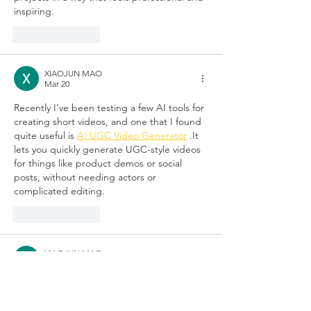
inspiring.
Like
Reply
XIAOJUN MAO
Mar 20
Recently I’ve been testing a few AI tools for 
creating short videos, and one that I found 
quite useful is 
AI UGC Video Generator
 .It 
lets you quickly generate UGC-style videos 
for things like product demos or social 
posts, without needing actors or 
complicated editing.
Like
Reply
XIAOJUN MAO
Mar 20
Lastly, if you have kids working on their 
math facts, 
Multiplication Chart 