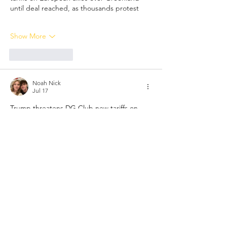
until deal reached, as thousands protest
Show More
Like
Reply
Noah Nick
Jul 17
Trump threatens 
DG Club
 new tariffs on 
European allies over Greenland until deal 
reached, as thousands protest
Show More
Like
Reply
Noah Nick
Jul 05