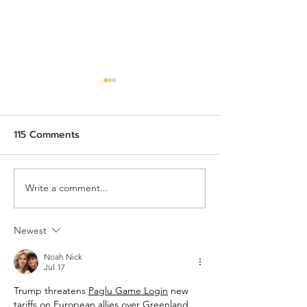
115 Comments
Write a comment...
AIE x TeC x THECA:
Job Description
Uniting ASEAN, China,
Assistant to Pr
and the World Through
Manager
Newest
Intelligent Innovation
Noah Nick
and Market-Shaping
Jul 17
Insights
Trump threatens 
Paglu Game
 Login
 new 
tariffs on European allies over Greenland 