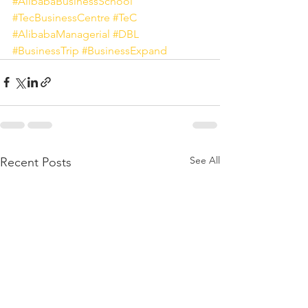
#AlibabaBusinessSchool
#TecBusinessCentre
#TeC
#AlibabaManagerial
#DBL
#BusinessTrip
#BusinessExpand
See All
Recent Posts