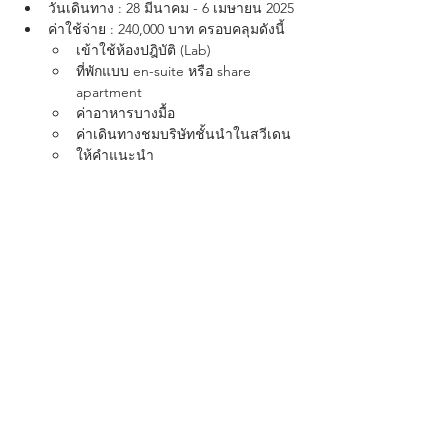
วันเดินทาง : 28 มีนาคม - 6 เมษายน 2025
ค่าใช้จ่าย : 240,000 บาท ครอบคลุมดังนี้
เข้าใช้ห้องปฎิบัติ (Lab)
ที่พักแบบ en-suite หรือ share 
apartment
ค่าอาหารบางมื้อ
ค่าเดินทางชมบริษัทชั้นนำในสวีเดน
ให้คำแนะนำ
สอบถามรายละเอียดเพิ่มเติม
อีเมล : 
marketing@tec.work
โทรศัพท์ : 02-005-2566
LINE : @tecworld