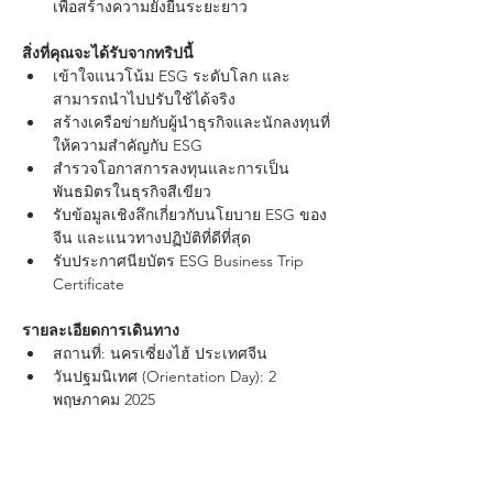
เพื่อสร้างความยั่งยืนระยะยาว
สิ่งที่คุณจะได้รับจากทริปนี้
เข้าใจแนวโน้ม ESG ระดับโลก และ
สามารถนำไปปรับใช้ได้จริง
สร้างเครือข่ายกับผู้นำธุรกิจและนักลงทุนที่
ให้ความสำคัญกับ ESG
สำรวจโอกาสการลงทุนและการเป็น
พันธมิตรในธุรกิจสีเขียว
รับข้อมูลเชิงลึกเกี่ยวกับนโยบาย ESG ของ
จีน และแนวทางปฏิบัติที่ดีที่สุด
รับประกาศนียบัตร ESG Business Trip 
Certificate
รายละเอียดการเดินทาง 
สถานที่: นครเซี่ยงไฮ้ ประเทศจีน
วันปฐมนิเทศ (Orientation Day): 2 
พฤษภาคม 2025 
วันเดินทาง: 11-14 พฤษภาคม 2025
ระยะเวลา: 4 วัน 3 คืน
ราคา: 79,000 บาท (ไม่รวมค่าตั๋วเครื่อง
บิน) โดยค่าใช้จ่ายครอบคลุม