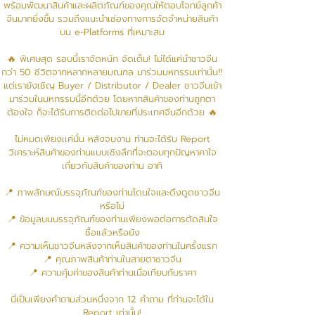
พร้อมพัฒนาสินค้าและผลิตภัณฑ์ของคุณให้ตอบโจทย์ลูกค้า
จีนมากยิ่งขึ้น รวมถึงแนะนำเช่องทางการจัดจำหน่ายสินค้า
บน e-Platforms ที่เหมาะสม
🔥 พิเศษสุด รอบนี้เราจัดหนัก จัดเต็ม! ไม่ได้แค่นำชาวจีน
กว่า 50 ชีวิตจากหลากหลายมณฑล มาร่วมมหกรรมเท่านั้น‼
แต่เรายังเชิญ​ Buyer / Distributor / Dealer ชาวจีนเข้า
มาร่วมในมหกรรมนี้อีกด้วย โดยหากสินค้าของท่านถูกตา
ต้องใจ ก็จะได้รับการติดต่อไปขายที่ประเทศจีนอีกด้วย 🔥
ไม่หมดเพียงเเค่นั้น หลังจบงาน ท่านจะได้รับ Report
วิเคราะห์สินค้าของท่านแบบเชิงลึกที่จะตอบทุกปัญหาคาใจ
เกี่ยวกับสินค้าของท่าน อาทิ
📍 ภาพลักษณ์บรรจุภัณฑ์ของท่านโดนใจและดึงดูดชาวจีน
หรือไม่
📍 ข้อมูลบนบรรจุภัณฑ์ของท่านเพียงพอต่อการตัดสินใจ
ซื้อแล้วหรือยัง
📍 ความเห็นชาวจีนหลังจากเห็นสินค้าของท่านในครั้งแรก
📍 คุณภาพสินค้าท่านในสายตาชาวจีน
📍 ความคุ้มค่าของสินค้าท่านเมื่อเทียบกับราคา
นี่เป็นเพียงคำถามส่วนหนึ่งจาก 12 คำถาม ที่ท่านจะได้ใน
Report เท่านั้น!