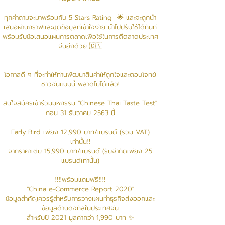
ทุกคำถามจะมาพร้อมกับ 5 Stars Rating 🌟 และจะถูกนำ
เสนอผ่านกราฟและชุดข้อมูลที่เข้าใจง่าย นำไปปรับใช้ได้ทันที
พร้อมรับข้อเสนอแผนการตลาดเพื่อใช้ในการตีตลาดประเทศ
จีนอีกด้วย 🇨🇳
โอกาสดี ๆ ที่จะทำให้ท่านพัฒนาสินค่าให้ถูกใจและตอบโจทย์
ชาวจีนแบบนี้ พลาดไม่ได้แล้ว!
สนใจสมัครเข้าร่วมมหกรรม "Chinese Thai Taste Test"
ก่อน 31 ธันวาคม 2563 นี้
Early Bird เพียง 12,990 บาท/แบรนด์ (รวม VAT)
เท่านั้น‼
จากราคาเต็ม 15,990 บาท/แบรนด์ (รับจำกัดเพียง 25
แบรนด์เท่านั้น)
‼‼พร้อมแถมฟรี‼‼
"China e-Commerce Report 2020"
ข้อมูลสำคัญควรรู้สำหรับการวางแผนทำธุรกิจส่งออกและ
ข้อมูลด้านดิจิทัลในประเทศจีน
สำหรับปี 2021 มูลค่ากว่า 1,990 บาท ✨